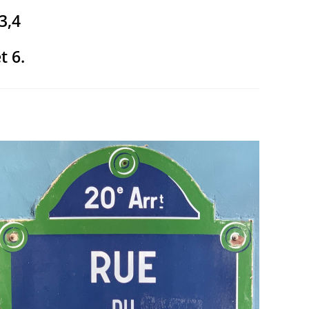
3,4
t 6.