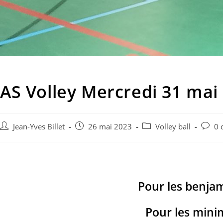
AS Volley Mercredi 31 mai
Auteur/autrice
Post
Post
Post
Jean-Yves Billet
26 mai 2023
Volley ball
0 
de
published:
category:
comme
la
publication :
Pour les benjam
Pour les mini