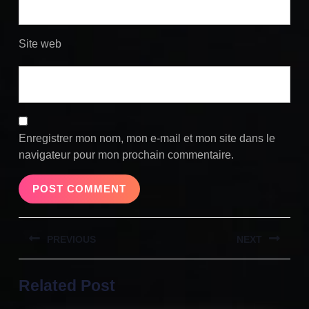
Site web
Enregistrer mon nom, mon e-mail et mon site dans le
navigateur pour mon prochain commentaire.
Navigation
PREVIOUS
NEXT
de
l’article
Previous
Next
Related Post
post:
post: