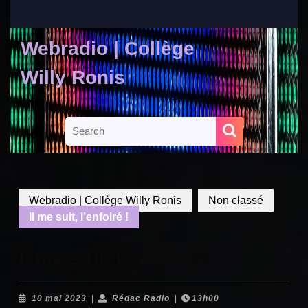
Skip
to
content
Webradio | Collège
Skip
to
Willy Ronis
content
Search
for:
Webradio | Collège Willy Ronis
Non classé
Il me suit, l’enfoiré !
Il me suit, l’enfoiré !
10
Rédac
10 mai 2023
|
Rédac Radio
|
13h00