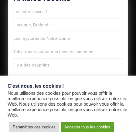
Les Interclasses !
Il me suit, l’enfoiré !
Les mystères de Notre-Dame
Table ronde autour des devoirs communs
Il y a des dauphins
C'est nous, les cookies !
Nous utilisons des cookies pour pouvoir vous offrir la
meilleure expérience possible lorsque vous utilisez notre site
Aucun commentaire à afficher.
Web. Nous utilisons des cookies pour pouvoir vous offrir la
meilleure expérience possible lorsque vous utilisez notre site
Web.
Paramètres des cookies
Accepter tous les cookies
Audio Podcast WordPress Theme
By VWThemes