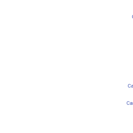
Ca
Ca