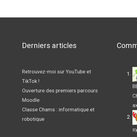
Derniers articles
Comme
Retrouvez-moi sur YouTube et
TikTok !
B
Ouverture des premiers parcours
Ch
Moodle
ax
Classe Chams : informatique et
robotique
sy