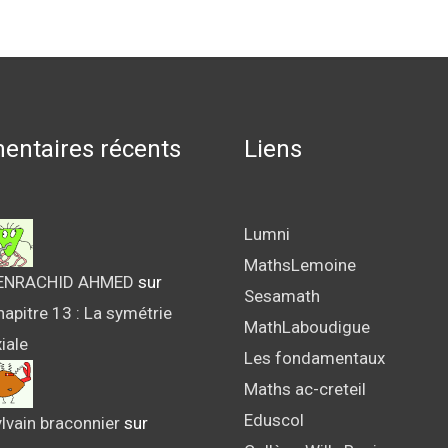
ntaires récents
Liens
Lumni
MathsLemoine
ENRACHID AHMED
sur
Sesamath
apitre 13 : La symétrie
MathLaboudigue
iale
Les fondamentaux
Maths ac-creteil
Eduscol
lvain braconnier
sur