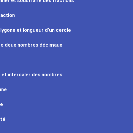
nner et soustraire des fractions
raction
olygone et longueur d’un cercle
n de deux nombres décimaux
 et intercaler des nombres
enne
le
ité