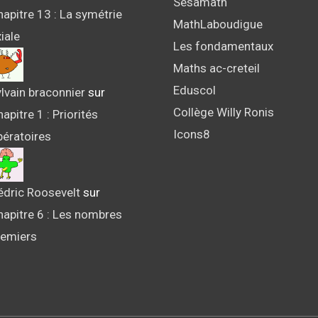
Sesamath
apitre 13 : La symétrie
MathLaboudigue
iale
Les fondamentaux
Maths ac-creteil
Eduscol
lvain braconnier
sur
Collège Willy Ronis
apitre 1 : Priorités
Icons8
pératoires
édric Roosevelt
sur
hapitre 6 : Les nombres
remiers