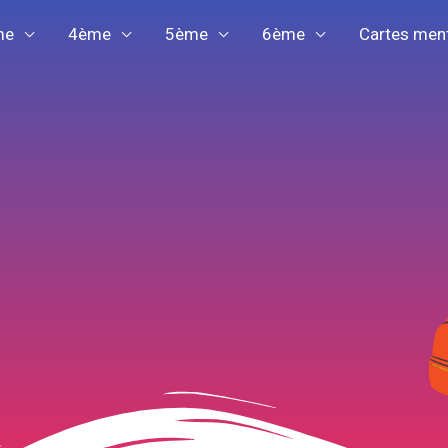
me
4ème
5ème
6ème
Cartes men