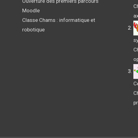
Ouverture des premiers parcours
Ch
Moodle
ax
Classe Chams : informatique et
robotique
sy
Ch
o
C
C
p