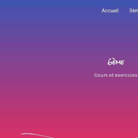
Aller
Accueil
3è
au
contenu
6ème
Cours et exercices