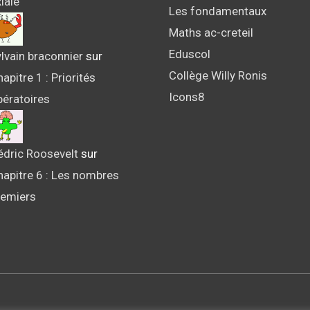
iale
Les fondamentaux
Maths ac-creteil
Eduscol
lvain braconnier
sur
Collège Willy Ronis
apitre 1 : Priorités
Icons8
pératoires
édric Roosevelt
sur
hapitre 6 : Les nombres
remiers