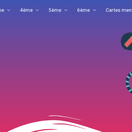
me
4ème
5ème
6ème
Cartes men