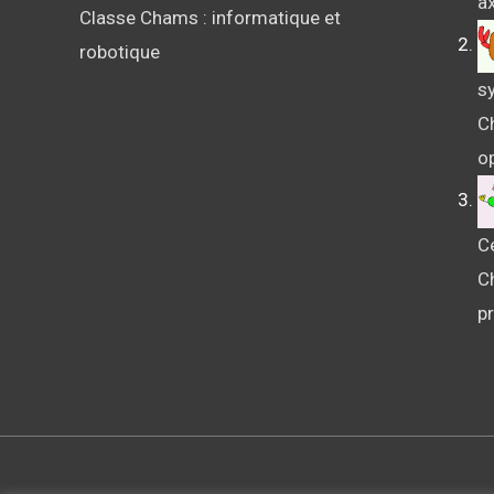
ax
Classe Chams : informatique et
robotique
sy
Ch
o
C
C
p