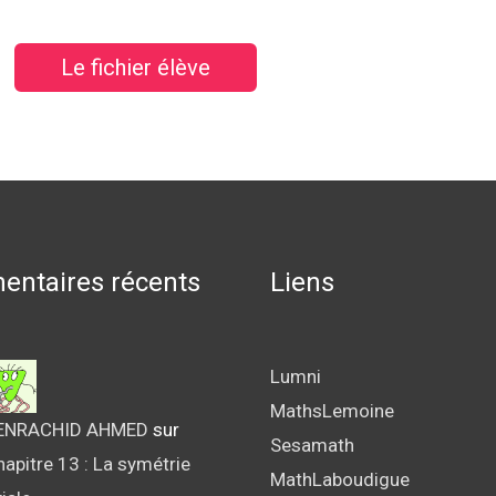
Le fichier élève
ntaires récents
Liens
Lumni
MathsLemoine
ENRACHID AHMED
sur
Sesamath
apitre 13 : La symétrie
MathLaboudigue