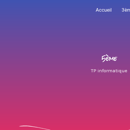
Aller
Accueil
3è
au
contenu
5ème
TP informatique