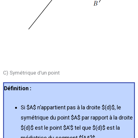
C) Symétrique d'un point
Définition :
Si $A$ n’appartient pas à la droite $(d)$, le
symétrique du point $A$ par rapport à la droite
$(d)$ est le point $A’$ tel que $(d)$ est la
médiatrice du segment $[AA’]$.