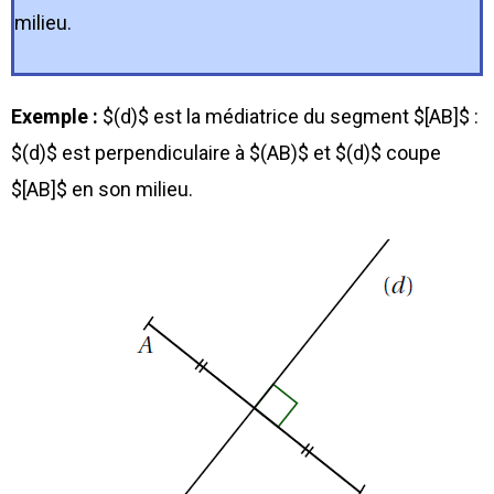
milieu.
Exemple :
$(d)$ est la médiatrice du segment $[AB]$ :
$(d)$ est perpendiculaire à $(AB)$ et $(d)$ coupe
$[AB]$ en son milieu.