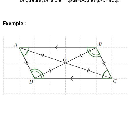
longueurs, on a bien : $AB=DC$ et $AD=BC$.
Exemple :