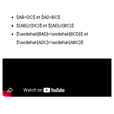
$AB=DC$ et $AD=BC$.
$(AB)//(DC)$ et $(AD)//(BC)$.
$\widehat{BAD}=\widehat{BCD}$ et
$\widehat{ADC}=\widehat{ABC}$.