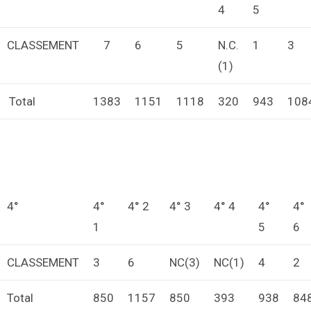
4
5
CLASSEMENT
7
6
5
N.C.
1
3
(1)
Total
1383
1151
1118
320
943
108
4°
4°
4° 2
4° 3
4° 4
4°
4°
1
5
6
CLASSEMENT
3
6
NC(3)
NC(1)
4
2
Total
850
1157
850
393
938
84