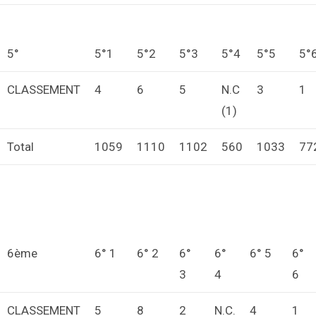
5°
5°1
5°2
5°3
5°4
5°5
5°
CLASSEMENT
4
6
5
N.C
3
1
(1)
Total
1059
1110
1102
560
1033
77
6ème
6° 1
6° 2
6°
6°
6° 5
6°
3
4
6
CLASSEMENT
5
8
2
N.C.
4
1