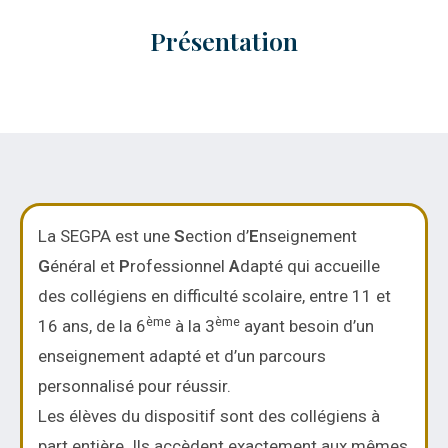
Présentation
La SEGPA est une
S
ection d’
E
nseignement
G
énéral et
P
rofessionnel
A
dapté qui accueille
des collégiens en difficulté scolaire, entre 11 et
ème
ème
16 ans, de la 6
à la 3
ayant besoin d’un
enseignement adapté et d’un parcours
personnalisé pour réussir.
Les élèves du dispositif sont des collégiens à
part entière. Ils accèdent exactement aux mêmes