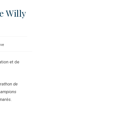
 Willy
ive
tion et de
rathon de
champions
lmarès.