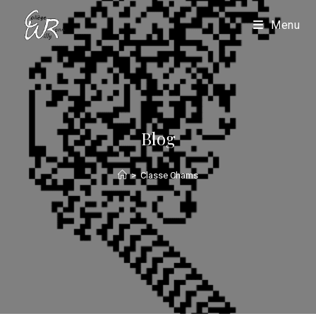
Menu
Blog
>
Classe Chams