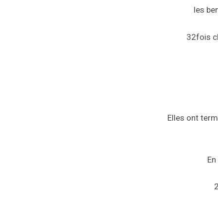
les be
32fois c
Elles ont ter
En
2