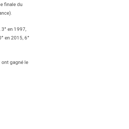
e finale du
ance).
 3° en 1997,
0° en 2015, 6°
 ont gagné le