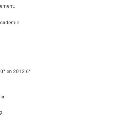
tement,
-académie
10° en 2012.6°
in.
19