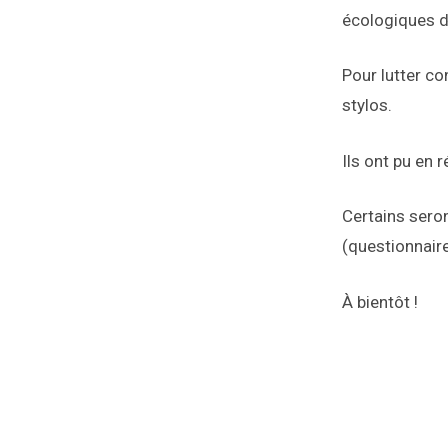
écologiques de
Pour lutter co
stylos.
Ils ont pu en 
Certains seron
(questionnaire
À bientôt !