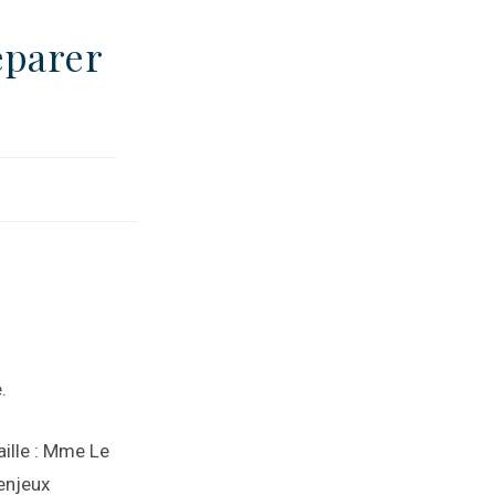
éparer
.
aille : Mme Le
 enjeux