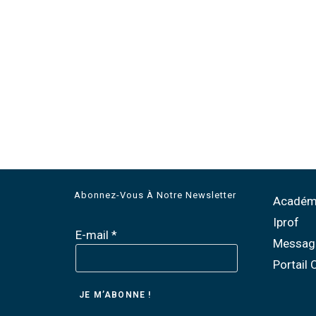
Abonnez-Vous À Notre Newsletter
Académi
Iprof
E-mail
*
Messag
Portail