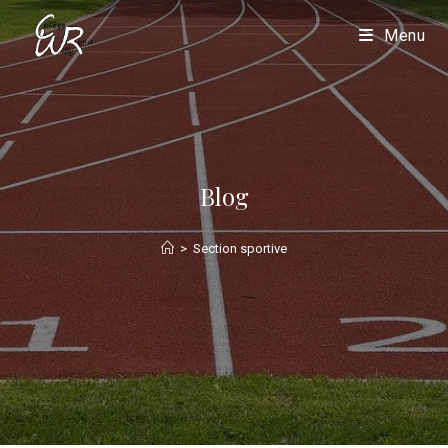
Menu
Blog
>
Section sportive