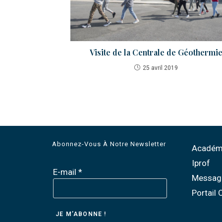
Visite de la Centrale de Géothermi
25 avril 2019
Abonnez-Vous À Notre Newsletter
Académi
Iprof
E-mail
*
Messag
Portail