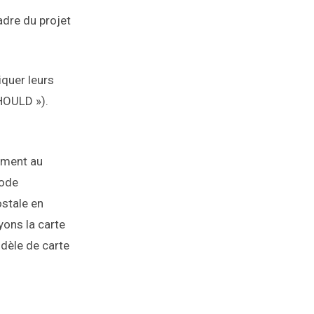
adre du projet
iquer leurs
SHOULD »).
ement au
code
stale en
yons la carte
odèle de carte